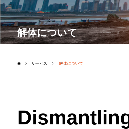
解体について
サービス
解体について
Dismantlin