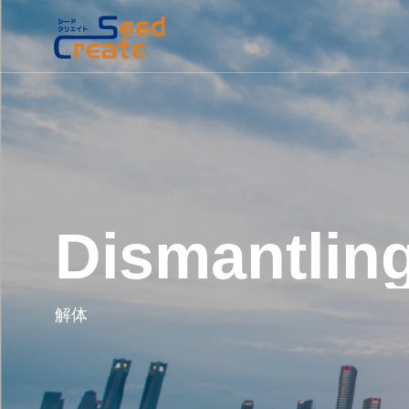
Dismantlin
解体