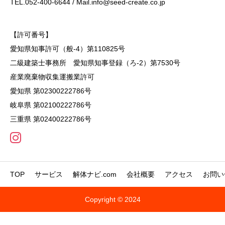
TEL.052-400-6644 / Mail.info@seed-create.co.jp
【許可番号】
愛知県知事許可（般-4）第110825号
二級建築士事務所 愛知県知事登録（ろ-2）第7530号
産業廃棄物収集運搬業許可
愛知県 第02300222786号
岐阜県 第02100222786号
三重県 第02400222786号
TOP
サービス
解体ナビ.com
会社概要
アクセス
お問い
Copyright © 2024


